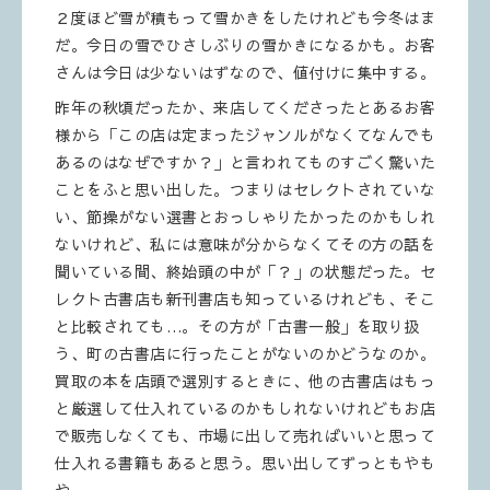
２度ほど雪が積もって雪かきをしたけれども今冬はま
だ。今日の雪でひさしぶりの雪かきになるかも。お客
さんは今日は少ないはずなので、値付けに集中する。
昨年の秋頃だったか、来店してくださったとあるお客
様から「この店は定まったジャンルがなくてなんでも
あるのはなぜですか？」と言われてものすごく驚いた
ことをふと思い出した。つまりはセレクトされていな
い、節操がない選書とおっしゃりたかったのかもしれ
ないけれど、私には意味が分からなくてその方の話を
聞いている間、終始頭の中が「？」の状態だった。セ
レクト古書店も新刊書店も知っているけれども、そこ
と比較されても…。その方が「古書一般」を取り扱
う、町の古書店に行ったことがないのかどうなのか。
買取の本を店頭で選別するときに、他の古書店はもっ
と厳選して仕入れているのかもしれないけれどもお店
で販売しなくても、市場に出して売ればいいと思って
仕入れる書籍もあると思う。思い出してずっともやも