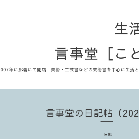
生
言事堂［こ
2007年に那覇にて開店 美術・工芸書などの芸術書を中心に生活
言事堂の日記帖（2023
日記