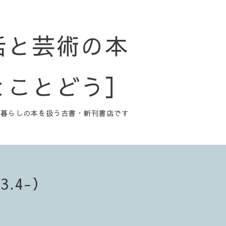
活と芸術の本
とことどう］
と暮らしの本を扱う古書・新刊書店です
.4-）