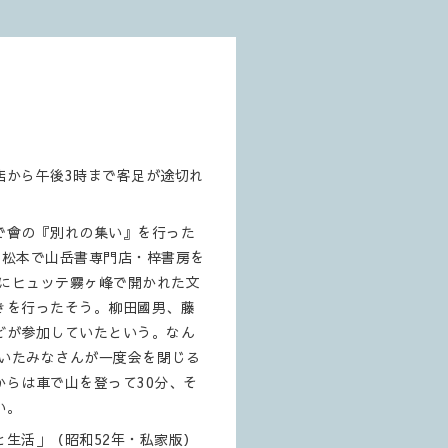
店から午後3時まで客足が途切れ
で會の『別れの集い』を行った
。松本で山岳書専門店・梓書房を
年にヒュッテ霧ヶ峰で開かれた文
きを行ったそう。柳田國男、藤
どが参加していたという。なん
ていたみなさんが一度会を閉じる
らは車で山を登って30分、そ
い。
生活」（昭和52年・私家版）