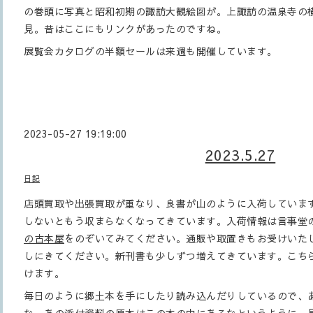
の巻頭に写真と昭和初期の諏訪大観絵図が。上諏訪の温泉寺の
見。昔はここにもリンクがあったのですね。
展覧会カタログの半額セールは来週も開催しています。
2023-05-27 19:19:00
2023.5.27
日記
店頭買取や出張買取が重なり、良書が山のように入荷していま
しないともう収まらなくなってきています。入荷情報は言事堂
の古本屋
をのぞいてみてください。通販や取置きもお受けいた
しにきてください。新刊書も少しずつ増えてきています。こち
けます。
毎日のように郷土本を手にしたり読み込んだりしているので、