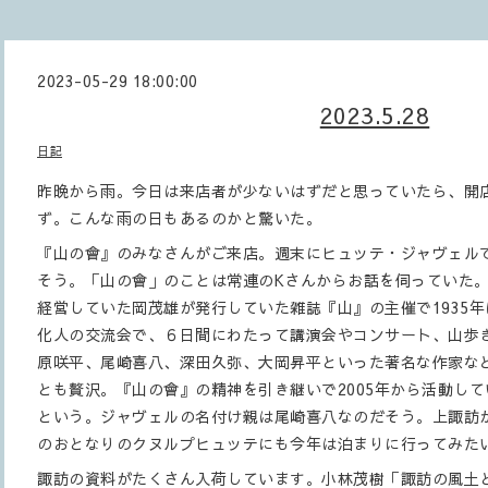
2023-05-29 18:00:00
2023.5.28
日記
昨晩から雨。今日は来店者が少ないはずだと思っていたら、開
ず。こんな雨の日もあるのかと驚いた。
『山の會』のみなさんがご来店。週末にヒュッテ・ジャヴェル
そう。「山の會」のことは常連のKさんからお話を伺っていた
経営していた岡茂雄が発行していた雑誌『山』の主催で1935
化人の交流会で、６日間にわたって講演会やコンサート、山歩
原咲平、尾崎喜八、深田久弥、大岡昇平といった著名な作家な
とも贅沢。『山の會』の精神を引き継いで2005年から活動し
という。ジャヴェルの名付け親は尾崎喜八なのだそう。上諏訪か
のおとなりのクヌルプヒュッテにも今年は泊まりに行ってみた
諏訪の資料がたくさん入荷しています。小林茂樹「諏訪の風土と