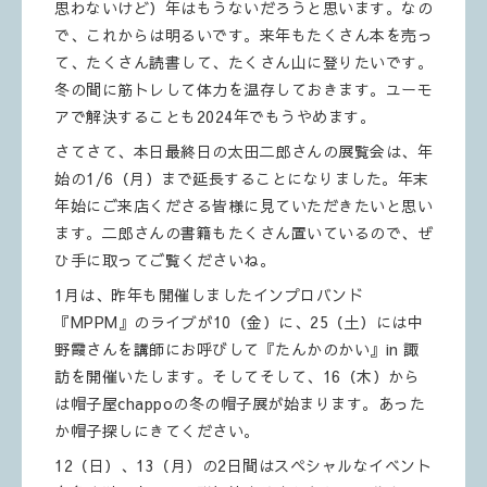
思わないけど）年はもうないだろうと思います。なの
で、これからは明るいです。来年もたくさん本を売っ
て、たくさん読書して、たくさん山に登りたいです。
冬の間に筋トレして体力を温存しておきます。ユーモ
アで解決することも2024年でもうやめます。
さてさて、本日最終日の太田二郎さんの展覧会は、年
始の1/6（月）まで延長することになりました。年末
年始にご来店くださる皆様に見ていただきたいと思い
ます。二郎さんの書籍もたくさん置いているので、ぜ
ひ手に取ってご覧くださいね。
1月は、昨年も開催しましたインプロバンド
『MPPM』のライブが10（金）に、25（土）には中
野霞さんを講師にお呼びして『たんかのかい』in 諏
訪を開催いたします。そしてそして、16（木）から
は帽子屋chappoの冬の帽子展が始まります。あった
か帽子探しにきてください。
12（日）、13（月）の2日間はスペシャルなイベント