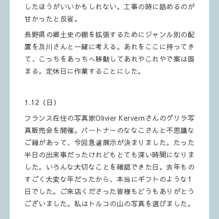
したほうがいいかもしれない。工事の時に詰めるのが
甘かったと反省。
長野県の郷土史の棚を拡張するためにジャンル別の配
置を及川さんと一緒に考える。あれをここに持ってき
て、こっちをあっちへ移動してあれやこれやで案は固
まる。定休日に作業することにした。
1.12（日）
フランス在住の写真家Olivier Kervernさんのゲリラ写
真販売会を開催。パートナーのななこさんと不思議な
ご縁があって、今回急遽展示が決まりました。たった
半日の出来事だったけれどもとても深い時間になりま
した。いろんな大切なことを確認できた日。去年もの
すごく大変な年だったから、本当にギフトのような1
日でした。ご来店くださった皆様もどうもありがとう
ございました。私はトルコの山の写真を選びました。