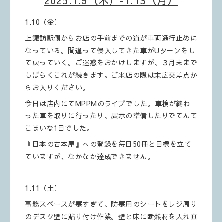
2025.1.9（木）-1.13（月）
1.10（金）
上諏訪駅側からお店の手前までの道が車両通行止めに
なっている。間違って侵入してきた車がUターンをし
て戻っていく。ご迷惑をおかけしますが、３月末まで
しばらくこれが続きます。ご来店の際は末広交差点か
らお入りください。
今日は店内にてMPPMのライブでした。車検が終わ
った車を取りに行ったり、展示の準備したりでてんて
こまいな1日でした。
『日本の古本屋』への登録を毎日50冊と目標を立て
ていますが、なかなか達成できません。
1.11（土）
事務スペースが寒すぎて、防寒用のシートをレジ周り
のデスク壁に貼り付け作業。壁と床に断熱材を入れ直