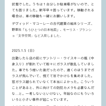
状態でした。うちは１台分しか駐車場がないので、と
ても困りました。新年早々困っています。移動される
場合は、車の移動も一緒にお願いします。
デヴィッド・マコーレーの古代建築の絵本シリーズ、
野草社「
」、
もうひとつの日本地図
モーリス・ブランシ
ョ「
文学空間
」など入荷しました。
2025.1.5（日）
出勤したら店の前にサントリー・ウイスキーの瓶（中
身入り）が割れていて粉々にガラスが散乱していまし
た。車でもう轢いた後だったので、遠くのほうまでガ
ラスが飛んでいて、慌てて箒でかけらを集めました。
窓ガラス破られていなくて本当によかった。こういう
ことがあると、外に向けての防犯カメラも必要なんだ
な…と。一考しないといけない。年始なのにもういろ
いろと小さい事件が起こっています。