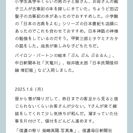
小学生高学年くらいの男の子と妹さん、お母さんの親
子三人が古事記の本を探しにきていた。ちょうど田辺
聖子の古事記の本があったのでおすすめした。小学館
の「日本の古典をよむ」シリーズの日本書紀も店頭に
あったのでこれも合わせておすすめ。日本神話の神様
の勉強をしているのだそう。甲賀三郎とタケミナカタ
の話をした。成長が楽しみな子どもたちだ。
バイロン・バートンの絵本「ぶん ぶん ぶるるん」、
中日新聞本社「天竜川」、桜井徳太郎「日本民間信仰
論 増訂版」など入荷しました。
2025.1.6（月）
昼から雪が降りだして、昨日までの客足から見ると信
じられないくらいお客さんが少ない。Yさんが来て雑
談をしてくれて少し気持ちが和んだ。溜まっていた仕
事を片付けて、値付をどんどん進めます。
「信濃の祭り 柴崎高陽 写真集」、信濃毎日新聞社