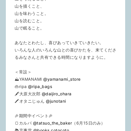
山を描くこと、
山を味わうこと。
山を読むこと。
山で眠ること。
あなたとわたし、喜びあっていきていきたい。
いろんな人のいろんな山との喜びかたを、来てくださ
るみなさんと共有できる時間になりますように。
＜常設＞
⛰YAMANAMI
@yamanami_store
👜ripa
@ripa_bags
🖋大原大次郎
@daijiro_ohara
🖍オタニじゅん
@junotani
🎉期間中イベント🎉
🍞カルパ
@tatsuo_the_baker
（6月15日のみ）
📚言事堂
@books.cotocoto