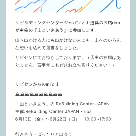
リビルディングセンタージャパンと山道具のお店ripa
が主催の『山といきあう』に参加します。
山へ出かける人にも出かけない人にも、山へのいろん
な想いを込めて選書をしました。
リビセンにてお待ちしております。（店主の在廊はあ
りません。言事堂にもぜひお立ち寄りください！）
リビセンからのinfo⬇️
⛰️
⛰️
⛰️
⛰️
⛰️
⛰️
⛰️
⛰️
⛰️
⛰️
「山といきあう」@ ReBuilding Center JAPAN
主催:ReBuilding Center JAPAN・ripa
6月13日（金）〜6月22日（日） 10:00~17:00
行き合う＝ばったりと出会う