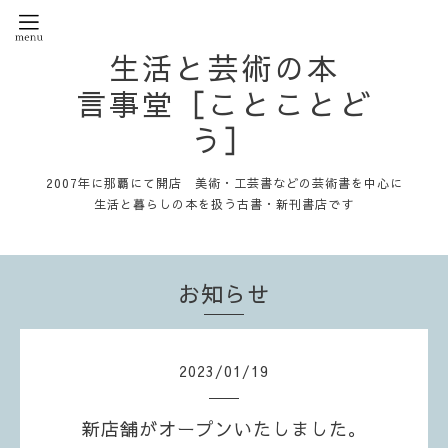
生活と芸術の本
言事堂［ことことど
う］
2007年に那覇にて開店 美術・工芸書などの芸術書を中心に
生活と暮らしの本を扱う古書・新刊書店です
お知らせ
2023
/
01
/
19
新店舗がオープンいたしました。