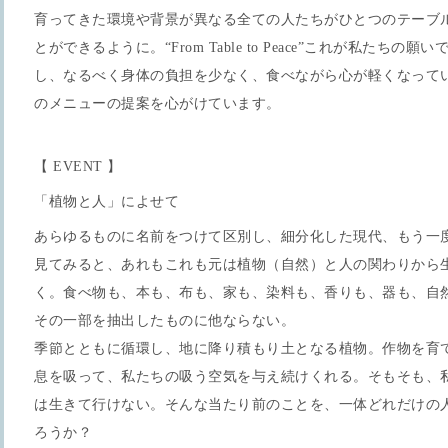
育ってきた環境や背景が異なる全ての人たちがひとつのテーブ
とができるように。“From Table to Peace”これが私たち
し、なるべく身体の負担を少なく、食べながら心が軽くなっていく
のメニューの提案を心がけています。
【 EVENT 】
「植物と人」によせて
あらゆるものに名前をつけて区別し、細分化した現代、もう一
見てみると、あれもこれも元は植物（自然）と人の関わりから
く。食べ物も、本も、布も、家も、染料も、香りも、器も、自
その一部を抽出したものに他ならない。
季節とともに循環し、地に降り積もり土となる植物。作物を育
息を吸って、私たちの吸う空気を与え続けくれる。そもそも、
は生きて行けない。そんな当たり前のことを、一体どれだけの
ろうか？