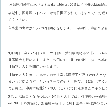
愛知県岡崎市にありますat the table est 2015にて開催のki
会期中、興味深いイベントが毎日開催されていますので、お近
てください。
言事堂の出店は21,22の2日間となります。（会期中、諏訪の
9月20日（金）-23日（月）の4日間、愛知県岡崎市の【at the table 
展示販売を行います。また、今回のkitta展の会期中には、各
【植物と人】を開催いたします。
【植物と人】は、2019年にkitta主宰/橘田優子が呼びかけ人
まいちど捉え直す」というテーマのもと、呼びかけに応じてく
まと共に、沖縄本島北部（やんばる）にて開催されたエキシビジ
5年ぶり2回目となる今回の【植物と人】では、料理家の中條順子さんが主
est 2015】を舞台に、淡路島から【心に風】主宰・料理家の