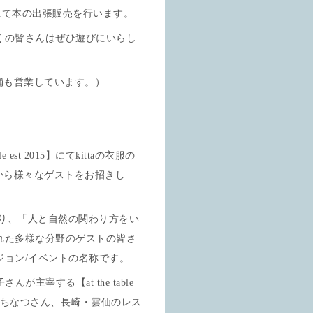
tta展にて本の出張販売を行います。
くの皆さんはぜひ遊びにいらし
店舗も営業しています。）
est 2015】にてkittaの衣服の
地から様々なゲストをお招きし
となり、「人と自然の関わり方をい
れた多様な分野のゲストの皆さ
ョン/イベントの名称です。
宰する【at the table
どいちなつさん、長崎・雲仙のレス