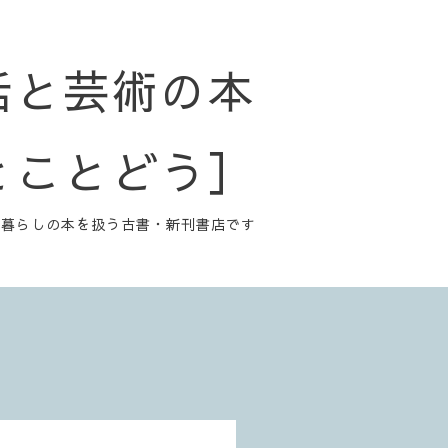
活と芸術の本
とことどう］
と暮らしの本を扱う古書・新刊書店です