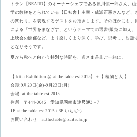
トラン【BEARD】のオーナーシェフである原川慎一郎さん、
学の教鞭をとられている【日知舎】主宰・成瀬正憲さんなど、
の関わり」を表現するゲストをお招きします。そのほかにも、
による「世界をまなざす」というテーマでの選書/販売に加え、
上映会の開催など、より楽しくより深く、学び、思考し、対話
となりそうです。
夏から秋へと向かう特別な時間を、皆さま是非ご一緒に。
【 kitta Exhibition @ at the table est 2015】＋【 植物と人 】
会期:9月20日(金)-9月23日(月)
会場: at the table est 2015
住所 〒444-0046 愛知県岡崎市連尺通3－7
1F at the table est 2015 / 3F いちぢつ
お問い合わせ
at.the.table@tsuitachi.jp