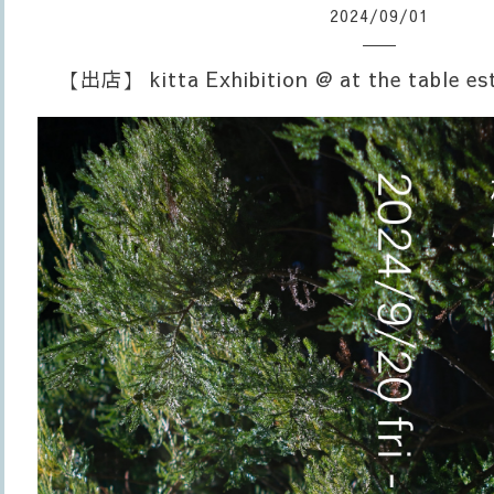
2024
/
09
/
01
【出店】 kitta Exhibition @ at the tabl