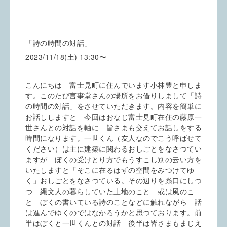
「詩の時間の対話」
2023/11/18(土) 13:30〜
こんにちは 富士見町に住んでいます小林豊と申しま
す。このたび言事堂さんの場所をお借りしまして「詩
の時間の対話」をさせていただきます。内容を簡単に
お話ししますと 今回はおなじ富士見町在住の藤原一
世さんとの対話を軸に 皆さまも交えてお話しをする
時間になります。一世くん（友人なのでこう呼ばせて
ください）は主に建築に関わるおしごとをなさつてい
ますが ぼくの受けとり方でもうすこし別の云い方を
いたしますと「そこに在るはずの空間をみつけてゆ
く」おしごとをなさつている。その辺りを糸口にしつ
つ 縄文人の暮らしていた土地のこと 或は風のこ
と ぼくの書いている詩のことなどに触れながら 話
は進んでゆくのではなかろうかと思つております。前
半はぼくと一世くんとの対話 後半は皆さまもまじえ