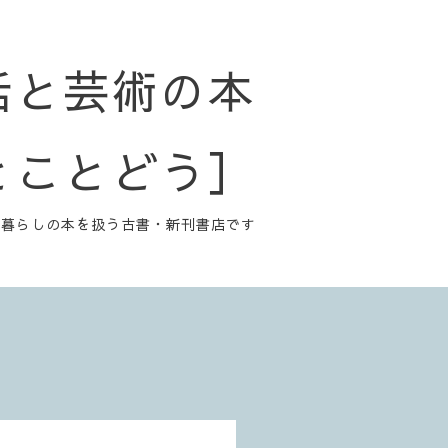
活と芸術の本
とことどう］
と暮らしの本を扱う古書・新刊書店です