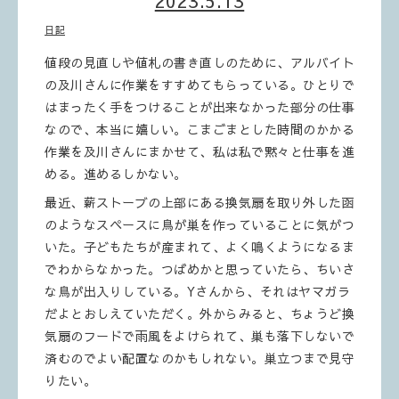
2023.5.13
日記
値段の見直しや値札の書き直しのために、アルバイト
の及川さんに作業をすすめてもらっている。ひとりで
はまったく手をつけることが出来なかった部分の仕事
なので、本当に嬉しい。こまごまとした時間のかかる
作業を及川さんにまかせて、私は私で黙々と仕事を進
める。進めるしかない。
最近、薪ストーブの上部にある換気扇を取り外した函
のようなスペースに鳥が巣を作っていることに気がつ
いた。子どもたちが産まれて、よく鳴くようになるま
でわからなかった。つばめかと思っていたら、ちいさ
な鳥が出入りしている。Yさんから、それはヤマガラ
だよとおしえていただく。外からみると、ちょうど換
気扇のフードで雨風をよけられて、巣も落下しないで
済むのでよい配置なのかもしれない。巣立つまで見守
りたい。