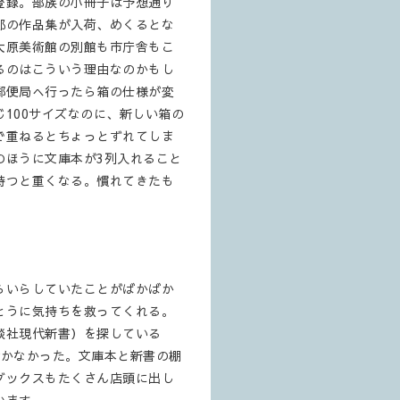
登録。部族の小冊子は予想通り
郎の作品集が入荷、めくるとな
大原美術館の別館も市庁舎もこ
るのはこういう理由なのかもし
郵便局へ行ったら箱の仕様が変
100サイズなのに、新しい箱の
で重ねるとちょっとずれてしま
のほうに文庫本が3列入れること
持つと重くなる。慣れてきたも
らいらしていたことがばかばか
とうに気持ちを救ってくれる。
談社現代新書）を探している
付かなかった。文庫本と新書の棚
ブックスもたくさん店頭に出し