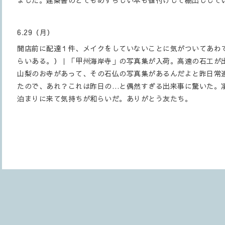
ました。建築書のとてもめずらしい本も値付けして棚出しして
6.29（月）
開店前に配達１件、メイクをしていないことに気がついてあわて
らいある。）｜「甲州海岸寺」の写真集が入荷。高遠の石工が
山梨のお寺があって、その石仏の写真集があるんだよと昨日常
たので、あれ？これは昨日の…と偶然すぎる出来事に驚いた。
泊まりに来て気持ちが和らいだ。ありがとう友たち。