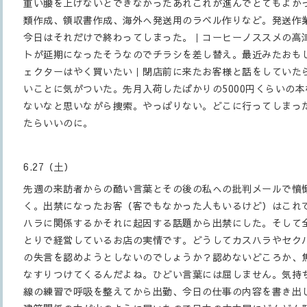
重い腰を上げないとできなかったあれこれが進んでとてもよか
類作成、領収書作成、海外へ発送用のラベル作りなど。発送作
今日はそれだけで終わってしまった。｜コーヒーノススメの高
トが延期になったそうなのでチラシを差し替え。最近みたおも
ェクターはやく買いたい｜閉店前に来たお客様と話をしていた
いことに気がついた。先月入荷したばかりの5000円くらいの
ないなと思いながら捜索。やっぱりない。どこに行ってしまっ
たらいいのに。
6.27（土）
先週の来訪者からの酷い言葉とその後の私への批判メールで憤
く。出禁になったお客（客でもなかった人もいるけど）はこれ
ハラに関係するかそれに起因する話題から出禁にした。そして
とりで経営しているお店の実情です。どうしてカスハラやセク
の失言を認めようとしないのでしょうか？認めないどころか、
なすりつけてくるんだよね。ひどい言葉には屈しません。気持
線の練習で呼吸を整えてから出勤、今日の仕事の内容を書き出