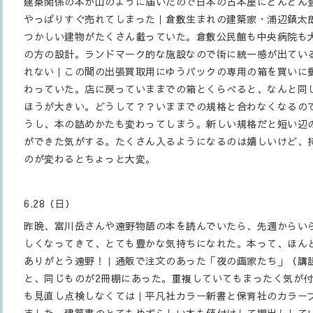
建築関係の本が山のように届いたので日本の古本屋にどんどん
やっぱりすぐ売れてしまった｜倉敷生まれの建築家・浦辺鎮太
つかしい建物がたくさん載っていた。倉敷公民館も中央病院も
の方の設計。ランドマーク的な施設なので街に統一感が出てい
れない｜この間の出張買取用にゆうパックの専用の箱を買いに
わっていた。店に戻っていままでの箱とくらべると、なんと同じ
ほうが大きい。どうして？？いままでの規格と合わなくなるの
うし、本の詰めかたも変わってしまう。新しい規格だと短い辺
ができた気がする。たくさん入るようになるのは嬉しいけど、
のが変わるとちょっと大変。
6.28（日）
昨晩、富川岳さんや遠野物語の本を読んでいたら、先週からい
しくなってきて、とても豊かな気持ちになれた。本って、ほん
ありがとう遠野！｜通販で注文のあった「夜の画家たち」（講
と、同じものが2冊棚にあった。重複していてもまったく気が
も見直し点検しなくては｜平凡社カラー新書と保育社のカラー