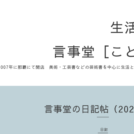
生
言事堂［こ
2007年に那覇にて開店 美術・工芸書などの芸術書を中心に生活
言事堂の日記帖（2023
日記