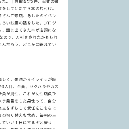
った。｜買取査定2件、公費の書
業をしてひたすら本の片付け。
津さんご来店、あしたのイベン
しろい映画の話をした。プロジ
ら、話に出てきた本が店頭にな
本なので、万引きされたかもしれ
たんだろう。どこかに紛れてい
慨して、先週からイライラが続
で3人目、全員、セクハラやカス
全員が男性、これが女性店員ひ
ハラ発言をした男性って、自分
焦点をずらして責任をこちらに
ちの切り替えも含め、毎朝の三
していい１日にするぞと誓う｜