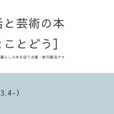
活と芸術の本
とことどう］
と暮らしの本を扱う古書・新刊書店です
.4-）