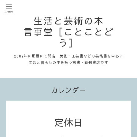
生活と芸術の本
言事堂［ことことど
う］
2007年に那覇にて開店 美術・工芸書などの芸術書を中心に
生活と暮らしの本を扱う古書・新刊書店です
カレンダー
定休日