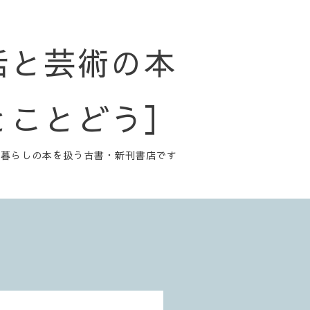
活と芸術の本
とことどう］
と暮らしの本を扱う古書・新刊書店です