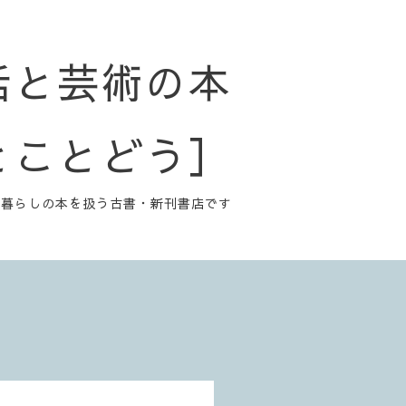
活と芸術の本
とことどう］
と暮らしの本を扱う古書・新刊書店です